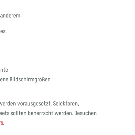
 anderem:
ies
ente
dene Bildschirmgrößen
werden vorausgesetzt. Selektoren,
eets sollten beherrscht werden. Besuchen
rs
.