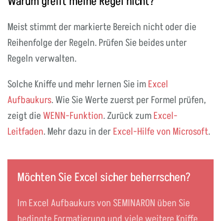
Warum greift meine Regel nicht?
Meist stimmt der markierte Bereich nicht oder die
Reihenfolge der Regeln. Prüfen Sie beides unter
Regeln verwalten.
Solche Kniffe und mehr lernen Sie im
Excel
Aufbaukurs
. Wie Sie Werte zuerst per Formel prüfen,
zeigt die
WENN-Funktion
. Zurück zum
Excel-
Leitfaden
. Mehr dazu in der
Excel-Hilfe von Microsoft
.
Möchten Sie Excel sicher beherrschen?
Im Excel Aufbaukurs von SEMINARON üben Sie
bedingte Formatierung und viele weitere Kniffe